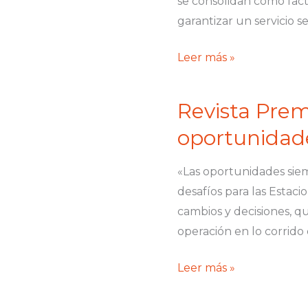
se consolidan como fact
crítica
garantizar un servicio s
en
las
Leer más »
EDS
Revista Prem
Revista
Premium
oportunidade
Ed.
53
«Las oportunidades sie
«Las
desafíos para las Estac
oportunidades
cambios y decisiones, 
siempre
operación en lo corrido 
están
ahí»
Leer más »