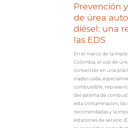
Prevención y
Prevención
y
de úrea auto
manejo
diésel: una r
del
las EDS
uso
indebido
En el marco de la impl
de
Colombia, el uso de úre
úrea
convertido en una práct
automotriz
inadecuada, especialme
(DEF)
combustible, representa
en
del sistema de combusti
sistemas
esta contaminación, las 
diésel:
recomendadas y la impor
una
estaciones de servicio (
responsabilidad