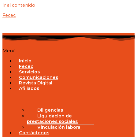
Ir al contenido
Fecec
Menú
Inicio
Fecec
Servicios
Comunicaciones
Revista Digital
Afiliados
Diligencias
Liquidacion de
prestaciones sociales
Vinculación laboral
Contáctenos