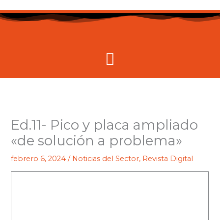
Ir
al
contenido
Menú
Ed.11- Pico y placa ampliado
«de solución a problema»
febrero 6, 2024
/
Noticias del Sector
,
Revista Digital