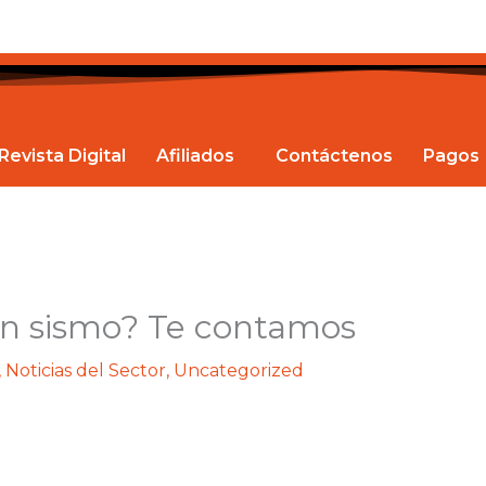
Revista Digital
Afiliados
Contáctenos
Pagos
un sismo? Te contamos
,
Noticias del Sector
,
Uncategorized