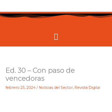
Ir
al
contenido
Menú
Ed. 30 – Con paso de
vencedoras
febrero 25, 2024
/
Noticias del Sector
,
Revista Digital