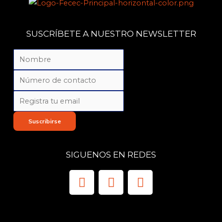
SUSCRÍBETE A NUESTRO NEWSLETTER
Suscribirse
SIGUENOS EN REDES
F
X
I
a
-
n
c
t
s
e
w
t