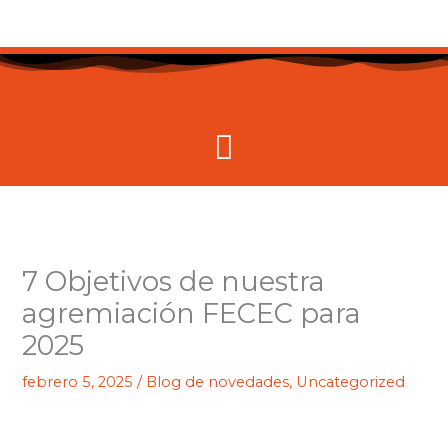
Ir
al
contenido
Menú
7 Objetivos de nuestra
agremiación FECEC para
2025
febrero 5, 2025
/
Blog de novedades
,
Uncategorized