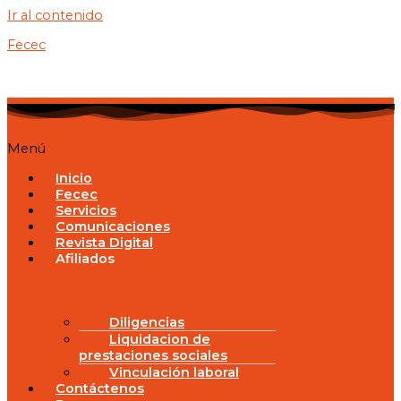
Ir al contenido
Fecec
Menú
Inicio
Fecec
Servicios
Comunicaciones
Revista Digital
Afiliados
Diligencias
Liquidacion de
prestaciones sociales
Vinculación laboral
Contáctenos