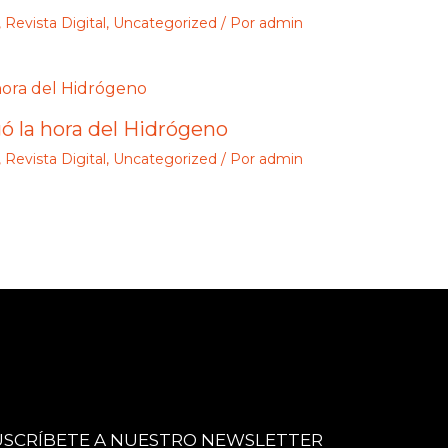
,
Revista Digital
,
Uncategorized
/ Por
admin
ó la hora del Hidrógeno
,
Revista Digital
,
Uncategorized
/ Por
admin
USCRÍBETE A NUESTRO NEWSLETTER